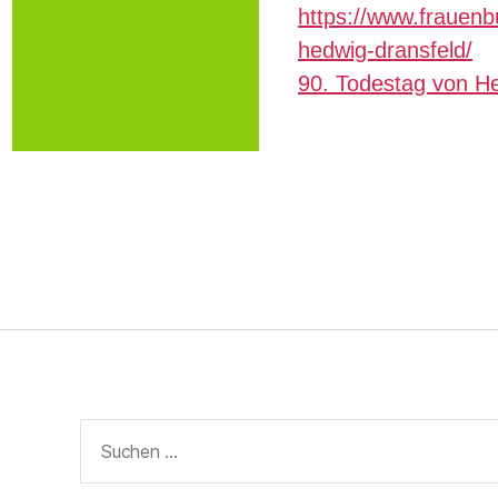
https://www.frauenbu
hedwig-dransfeld/
90. Todestag von He
Suchen
nach: