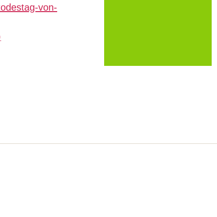
-todestag-von-
)