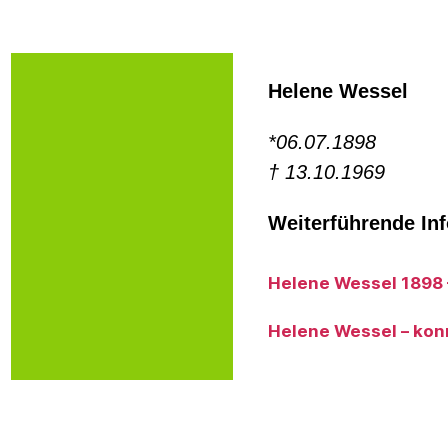
Helene Wessel
*06.07.1898
† 13.10.1969
Weiterführende In
Helene Wessel 1898 –
Helene Wessel – konr