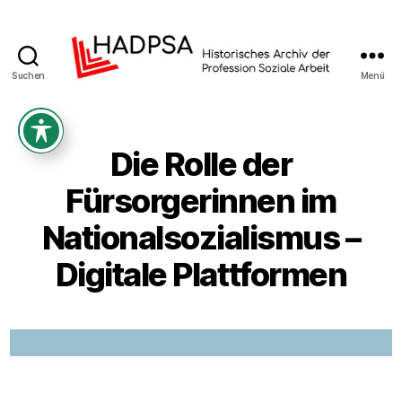
Suchen
Menü
Historisches
Archiv
der
Profession
Die Rolle der
Soziale
Arbeit
Fürsorgerinnen im
Nationalsozialismus –
Digitale Plattformen